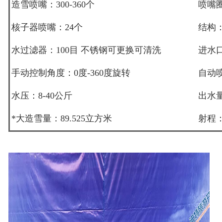
造雪喷嘴：300-360个
喷嘴
核子器喷嘴：24个
结构
水过滤器：100目 不锈钢可更换可清洗
进水
手动控制角度：0度-360度旋转
自动喷
水压：8-40公斤
出水量：
*大造雪量：89.525立方米
射程：