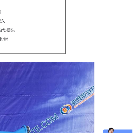
架
接头
度自动摆头
米/时