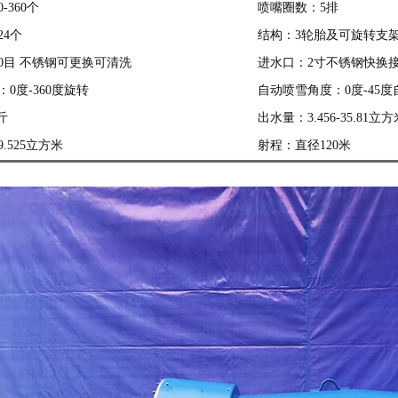
-360个
喷嘴圈数：5排
24个
结构：3轮胎及可旋转支
0目 不锈钢可更换可清洗
进水口：2寸不锈钢快换
0度-360度旋转
自动喷雪角度：0度-45
斤
出水量：3.456-35.81立方
.525立方米
射程：直径120米