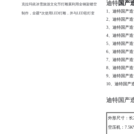
迪特
国产
克拉玛依冰雪旅游文化节灯雕展利用全钢架镂空
1、迪特国产
制作，全疆*次使用LED灯雕，并与LED彩灯变
2、迪特国产
幻进行图案组合，使色彩在时间变化上更加丰富
3、迪特国产造
多彩，“二龙戏珠”、圣诞树等造型各异栩栩如生
4、迪特国产造
的灯雕作品，通透闪亮。一条长230米的雪雕巨
5、迪特国产造
龙、冰雪城堡以及共有数10条雪道的滑雪梯。看
6、迪特国产造
精彩文艺表演，赏冰雕、雪雕、灯雕，走进大型
7、迪特国产
水柱浇灌出的冰屋，体验冰雪寒冷带来的新鲜刺
8、迪特国产
9、迪特国产
激，从雪坡上滑下体验冰雪带来的无限快感，令
10、迪特国
克拉玛依市民
点击查看详情
迪特国产
外形尺寸：长26
空压机：7.5K