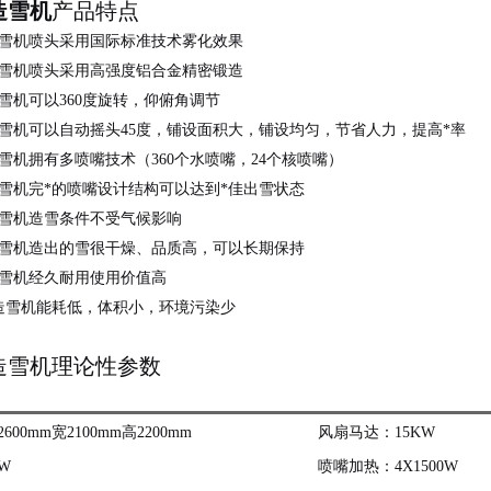
造雪机
产品特点
造雪机喷头采用国际标准技术雾化效果
造雪机喷头采用高强度铝合金精密锻造
雪机可以360度旋转，仰俯角调节
雪机可以自动摇头45度，铺设面积大，铺设均匀，节省人力，提高*率
雪机拥有多喷嘴技术（360个水喷嘴，24个核喷嘴）
雪机完*的喷嘴设计结构可以达到*佳出雪状态
造雪机造雪条件不受气候影响
造雪机造出的雪很干燥、品质高，可以长期保持
造雪机经久耐用使用价值高
产造雪机能耗低，体积小，环境污染少
造雪机理论性参数
00mm宽2100mm高2200mm
风扇马达：15KW
W
喷嘴加热：4X1500W